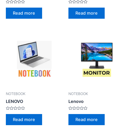
Rated
Rated
0
0
Read more
Read more
out
out
of
of
5
5
NOTEBOOK
NOTEBOOK
LENOVO
Lenovo
Rated
Rated
0
0
Read more
Read more
out
out
of
of
5
5