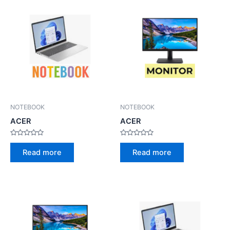
NOTEBOOK
NOTEBOOK
ACER
ACER
Rated
Rated
0
0
Read more
Read more
out
out
of
of
5
5