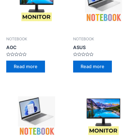
NOTEBOOK
NOTEBOOK
AOC
ASUS
Rated
Rated
0
0
Read more
Read more
out
out
of
of
5
5