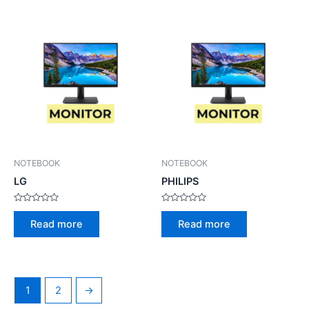
NOTEBOOK
NOTEBOOK
LG
PHILIPS
Rated
Rated
0
0
Read more
Read more
out
out
of
of
5
5
1
2
→