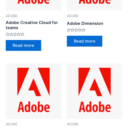
ADOBE
ADOBE
Adobe Creative Cloud for
Adobe Dimension
teams
Rated
0
Rated
Read more
out
0
Read more
of
out
5
of
5
ADOBE
ADOBE