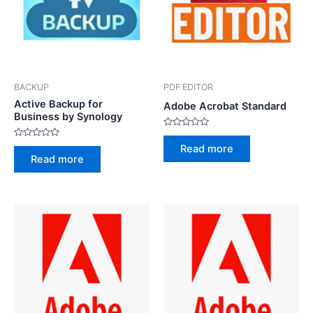
BACKUP
PDF EDITOR
Active Backup for
Adobe Acrobat Standard
Business by Synology
Rated
0
Rated
Read more
out
0
Read more
of
out
5
of
5