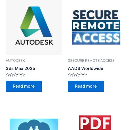
AUTODESK
SSECURE REMOTE ACCESS
3ds Max 2025
AADS Worldwide
Rated
Rated
0
0
Read more
Read more
out
out
of
of
5
5